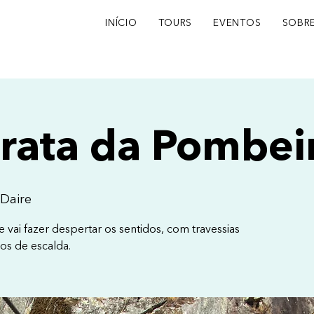
INÍCIO
TOURS
EVENTOS
SOBR
rrata da Pombei
 Daire
e vai fazer despertar os sentidos, com travessias
os de escalda.